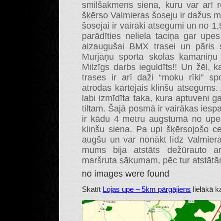
smilšakmens siena, kuru var arī r
šķērso Valmieras šoseju ir dažus me
šosejai ir vairāki atsegumi un no 1
parādīties neliela taciņa gar upe
aizaugušai BMX trasei un pāris s
Murjāņu sporta skolas kamaniņu 
Milzīgs darbs ieguldīts!! Un žēl, 
trases ir arī daži “moku rīki” sp
atrodas kārtējais klinšu atsegums. 
labi izmīdīta taka, kura aptuveni g
tiltam. Šajā posmā ir vairākas iespa
ir kādu 4 metru augstumā no upes
klinšu siena. Pa upi šķērsojošo c
augšu un var nonākt līdz Valmieras
mums bija atstāts dežūrauto ar
maršruta sākumam, pēc tur atstāt
no images were found
Skatīt
Lojas upe – 5km pārgājiens
lielākā k