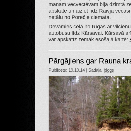
manam vecvectēvam bija dzimtā zeme
apskate un aiziet līdz Raivja vecā
netālu no Porečje ciemata.
Devāmies ceļā no Rīgas ar vilcienu 
autobusu līdz Kārsavai. Kārsavā ar
var apskatīz zemāk esošajā kartē:
Pārgājiens gar Rauņa kr
Publicēts: 19.10.14 | Sadaļa:
blogs