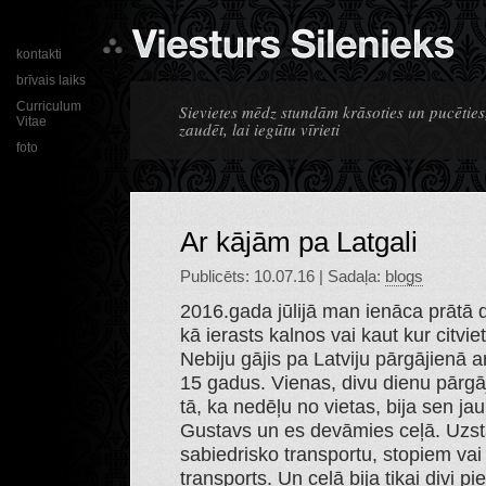
kontakti
brīvais laiks
Curriculum
Sievietes mēdz stundām krāsoties un pucēties,
Vitae
zaudēt, lai iegūtu vīrieti
foto
Ar kājām pa Latgali
Publicēts: 10.07.16 | Sadaļa:
blogs
2016.gada jūlijā man ienāca prātā 
kā ierasts kalnos vai kaut kur citvie
Nebiju gājis pa Latviju pārgājienā
15 gadus. Vienas, divu dienu pārgāj
tā, ka nedēļu no vietas, bija sen jau
Gustavs un es devāmies ceļā. Uzstād
sabiedrisko transportu, stopiem va
transports. Un ceļā bija tikai divi pi