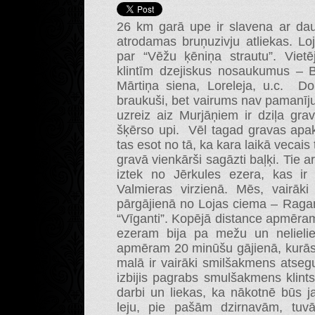
26 km garā upe ir slavena ar dau
atrodamas bruņuzivju atliekas. Lo
par “Vēžu ķēniņa strautu”. Vietēj
klintīm dzejiskus nosaukumus – Br
Mārtiņa siena, Loreleja, u.c. Do
braukuši, bet vairums nav pamanīju
uzreiz aiz Murjāņiem ir dziļa gra
šķērso upi. Vēl tagad gravas apa
tas esot no tā, ka kara laikā vecais 
gravā vienkārši sagāzti baļķi. Tie a
iztek no Jērkules ezera, kas 
Valmieras virzienā. Mēs, vairāk
pārgājienā no Lojas ciema – Ragan
“Vīganti”. Kopējā distance apmēra
ezeram bija pa mežu un nelieliem
apmēram 20 minūšu gājienā, kurās i
malā ir vairāki smilšakmens atse
izbijis pagrabs smulšakmens klint
darbi un liekas, ka nākotnē būs j
leju, pie pašām dzirnavām, tuvā