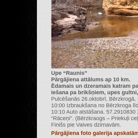
Upe “Raunis”
Pārgājiena attālums ap 10 km.
Ēdamais un dzeramais katram pa
Iešana pa brikšņiem, upes gultni,
Pulcēšanās 26.oktobrī, Bērzkrogā, S
10:00 Izbraukšana no Bērzkroga līd
10:10 Auto atstāšana. 57.2910830 
“Rāceņi”. (Bērzkraogs – Priekuļi ceļ
Finišs pie Vaives dzirnavām.
Pārgājiena foto galerija apskat