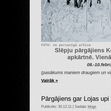
FOTO: no personīgā arhīva
Slēpju pārgājiens 
apkārtnē. Vienā
08.-10.febr
(pasākums maniem draugiem un vi
Vairāk »
Pārgājiens gar Lojas upi
Publicēts: 30.12.11 | Sadaļa:
blogs