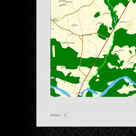
1
Arhīvs: