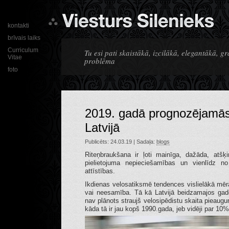
kontakti
brīvais laiks
Curriculum
Tu esi pati skaistākā, izcilākā, elegantākā, g
Vitae
problēma
foto
2019. gadā prognozējamās
Latvijā
Publicēts: 24.03.19 | Sadaļa:
blogs
Riteņbraukšana ir ļoti mainīga, dažāda, atšķ
pielietojuma nepieciešamības un vienlīdz n
attīstības.
Ikdienas velosatiksmē tendences vislielākā mēr
vai neesamība. Tā kā Latvijā beidzamajos gados
nav plānots straujš velosipēdistu skaita pieau
kāda tā ir jau kopš 1990.gada, jeb vidēji par 10