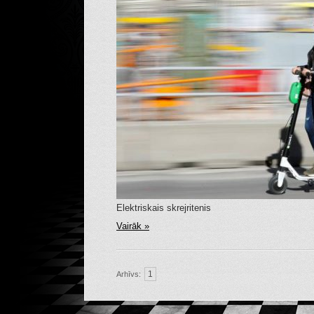
Elektriskais skrejritenis
Vairāk »
1
Arhīvs: