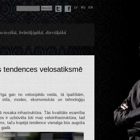
LV
RU
EN
raciozākā, brīnišķīgākā, dievišķākā
 tendences velosatiksmē
irīga gan no velosipēdu veida, tā īpašībām,
o stila, modes, ekomoniskās un tehnoloģiju
ā nosaka infrastruktūra. Tās kvalitāte esamība
 ir uzbūvēta ļoti maz veloinfrastruktūra, tad
gums, taču kopējā tendence vienalga būs augoša
% gadā.