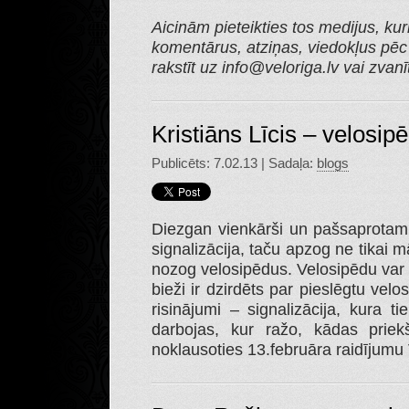
Aicinām pieteikties tos medijus, ku
komentārus, atziņas, viedokļus pē
rakstīt uz info@veloriga.lv vai zvan
Kristiāns Līcis – velosip
Publicēts: 7.02.13 | Sadaļa:
blogs
Diezgan vienkārši un pašsaprotami,
signalizācija, taču apzog ne tikai 
nozog velosipēdus. Velosipēdu var p
bieži ir dzirdēts par pieslēgtu vel
risinājumi – signalizācija, kura ti
darbojas, kur ražo, kādas priek
noklausoties 13.februāra raidījumu