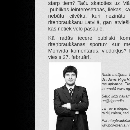
starp tiem? Taču skatoties uz M
publikas ieinteresētības, liekas, ka
nebūtu cilvēku, kuri nezinātu
ritenbraukšanu Latvijā, gan latvieš
kas notiek velo pasaulē.
Kā radās iecere publiski komen
riteņbraukšanas sportu? Kur me
Monvīda komentārus, viedokļus? 
viesis 27. februārī.
Radio raidījums 
dzirdams Rīga R
tās apkārtnē. Tie
internetā www.rig
Seko līdzi nākam
un@rigaradio
Ja Tev ir idejas,
raidījumiem, tad 
Par riteņbraukša
www.divritenis.lv