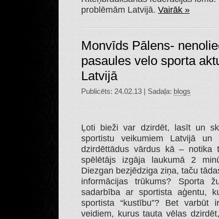
problēmām Latvijā.
Vairāk »
Monvīds Pālens- nenolie
pasaules velo sporta akt
Latvijā
Publicēts: 24.02.13 | Sadaļa:
blogs
Ļoti bieži var dzirdēt, lasīt un 
sportistu veikumiem Latvijā un
dzirdēttādus vārdus kā – notika
spēlētājs izgāja laukumā 2 minū
Diezgan bezjēdziga ziņa, taču tāda
informācijas trūkums? Sporta žu
sadarbība ar sportista aģentu, k
sportista “kustību”? Bet varbūt i
veidiem, kurus tauta vēlas dzirdē