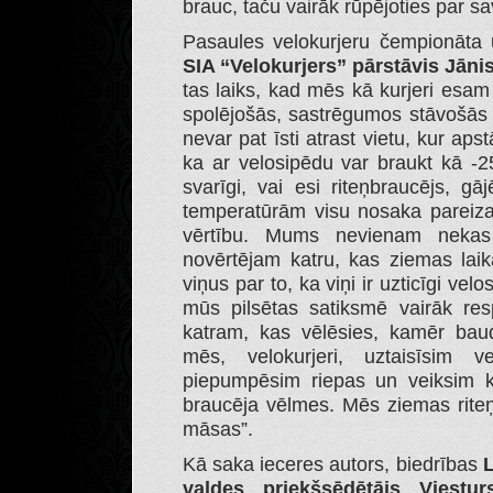
brauc, taču vairāk rūpējoties par sa
Pasaules velokurjeru čempionāta u
SIA “Velokurjers” pārstāvis Jāni
tas laiks, kad mēs kā kurjeri esam 
spolējošās, sastrēgumos stāvošās
nevar pat īsti atrast vietu, kur ap
ka ar velosipēdu var braukt kā -
svarīgi, vai esi riteņbraucējs, g
temperatūrām visu nosaka pareiza
vērtību. Mums nevienam nekas
novērtējam katru, kas ziemas laik
viņus par to, ka viņi ir uzticīgi vel
mūs pilsētas satiksmē vairāk res
katram, kas vēlēsies, kamēr baud
mēs, velokurjeri, uztaisīsim v
piepumpēsim riepas un veiksim k
braucēja vēlmes. Mēs ziemas rite
māsas”.
Kā saka ieceres autors, biedrības
L
valdes priekšsēdētājs Viestur