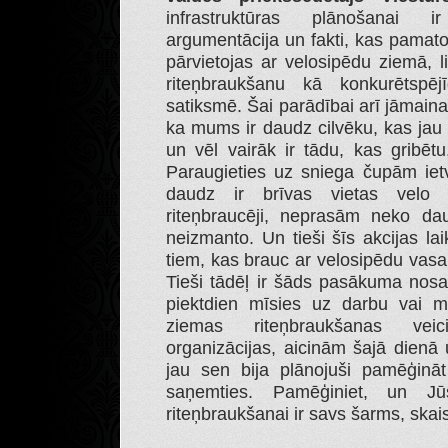
infrastruktūras plānošanai 
argumentācija un fakti, kas pamatoti
pārvietojas ar velosipēdu ziemā, l
riteņbraukšanu kā konkurētspējī
satiksmē. Šai parādībai arī jāmaina 
ka mums ir daudz cilvēku, kas jau 
un vēl vairāk ir tādu, kas gribētu,
Paraugieties uz sniega čupām ietv
daudz ir brīvas vietas velo in
riteņbraucēji, neprasām neko dau
neizmanto. Un tieši šīs akcijas la
tiem, kas brauc ar velosipēdu vasa
Tieši tādēļ ir šāds pasākuma nosa
piektdien mīsies uz darbu vai mā
ziemas riteņbraukšanas veic
organizācijas, aicinām šajā dienā 
jau sen bija plānojuši pamēģināt
saņemties. Pamēģiniet, un Jū
riteņbraukšanai ir savs šarms, skai