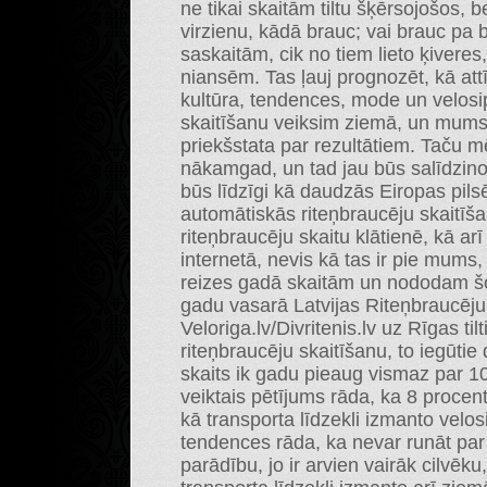
ne tikai skaitām tiltu šķērsojošos, b
virzienu, kādā brauc; vai brauc pa b
saskaitām, cik no tiem lieto ķivere
niansēm. Tas ļauj prognozēt, kā at
kultūra, tendences, mode un velosip
skaitīšanu veiksim ziemā, un mum
priekšstata par rezultātiem. Taču m
nākamgad, un tad jau būs salīdzino
būs līdzīgi kā daudzās Eiropas pilsē
automātiskās riteņbraucēju skaitīša
riteņbraucēju skaitu klātienē, kā arī
internetā, nevis kā tas ir pie mums
reizes gadā skaitām un nododam šo
gadu vasarā Latvijas Riteņbraucēju
Veloriga.lv/Divritenis.lv uz Rīgas t
riteņbraucēju skaitīšanu, to iegūtie 
skaits ik gadu pieaug vismaz par 
veiktais pētījums rāda, ka 8 procent
kā transporta līdzekli izmanto vel
tendences rāda, ka nevar runāt par
parādību, jo ir arvien vairāk cilvēk