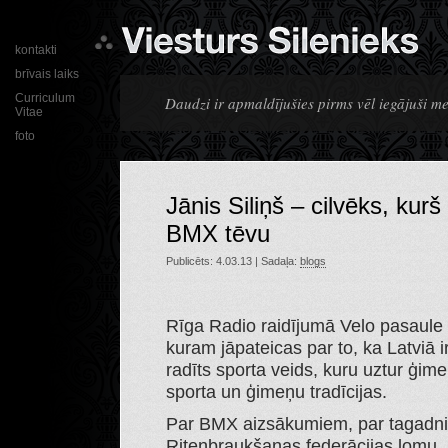
kontakti
brīvais laiks
Curriculum
Daudzi ir apmaldījušies pirms vēl iegājuši m
Vitae
foto
Jānis Siliņš – cilvēks, kurš
BMX tēvu
Publicēts: 4.03.13 | Sadaļa:
blogs
Rīga Radio raidījumā Velo pasaule v
kuram jāpateicas par to, ka Latviā 
radīts sporta veids, kuru uztur ģime
sporta un ģimeņu tradīcijas.
Par BMX aizsākumiem, par tagadni 
Riteņbraukšanas federācijas lomu.