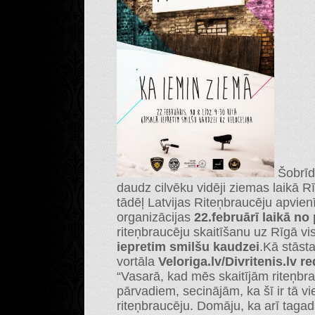
Šobrīd 
daudz cilvēku vidēji ziemas laikā Rī
tādēļ Latvijas Riteņbraucēju apvie
organizācijas
22.februārī laikā no 
riteņbraucēju skaitīšanu uz Rīgā v
iepretim smilšu kaudzei
.Kā stāsta
vortāla
Veloriga.lv/Divritenis.lv
“Vasarā, kad mēs skaitījām riteņbra
pārvadiem, secinājām, ka šī ir tā vi
riteņbraucēju. Domāju, ka arī tagad