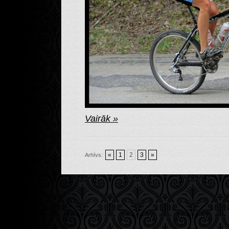
Vairāk »
«
1
2
3
»
Arhīvs: