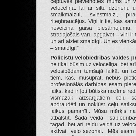
ceptuves pievienoties mums un vi
veloceliņa, lai ar siltu dzērien
smalkmaizīti, sviestmaizi, pī
riteņbraucējus. Viņi ir tie, kas sam
neveicina gaisa piesārņojumu
strādājošais varu apgalvot – viņi ir
un arī aiziet smaidīgi. Un es vienkārš
– smaidīgi!”
Policistu velobiedrības valdes pr
ne tikai būsim uz veloceliņa, bet ar
velosipēdam tumšajā laikā, un i
tiem, kas, mūsuprāt, nebūs piet
profesionālās darbības esam piere
laiks, kad ir ļoti būtiska nozīme re
vismazāk aizsargātiem ceļu sa
apdraudēti un nokļūst ceļu satik
laikus pamanīti. Mūsu mērķis nav 
atbalstīt. Šāda veida sabiedrība
tagad, bet arī reidu veidā uz velo
aktīvai velo sezonai. Mēs esam pa