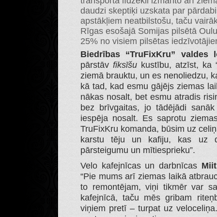
transporta līdzekli izmanto arī zie
daudzi skeptiķi uzskata par pārdab
apstākļiem neatbilstošu, taču vair
Rīgas esošajā Somijas pilsētā Oulu 
25% no visiem pilsētas iedzīvotājie
Biedrības “TruFixKru” valdes 
pārstāv
fiksīšu
kustību, atzīst, ka “
ziemā brauktu, un es nenoliedzu, k
kā tad, kad esmu gājējs ziemas lai
nākas nosalt, bet esmu atradis ris
bez brīvgaitas, jo tādējādi sanāk
iespēja nosalt. Es saprotu ziema
TruFixKru komanda, būsim uz celiņa,
karstu tēju un kafiju, kas uz d
pārsteigumu un mītiesprieku”.
Velo kafejnīcas un darbnīcas
Mii
“Pie mums arī ziemas laikā atbrauc
to remontējam, viņi tikmēr var sasi
kafejnīcā, taču mēs gribam riteņbr
viņiem pretī – turpat uz veloceliņa