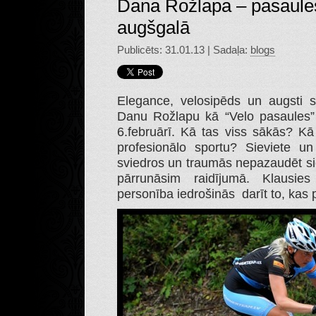
Dana Rožlapa – pasaules
augšgalā
Publicēts: 31.01.13 | Sadaļa:
blogs
Elegance, velosipēds un augsti s
Danu Rožlapu kā “Velo pasaules” 
6.februārī. Kā tas viss sākās? Kā
profesionālo sportu? Sieviete un
sviedros un traumās nepazaudēt si
pārrunāsim raidījumā. Klausie
personība iedrošinās darīt to, kas p