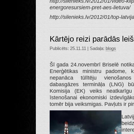
http://silenieks.lv/2012/01/video-kl
energoresursiem-pret-aes-lietuva/
http://silenieks.lv/2012/01/top-latvi
Kārtējo reizi parādās lei
Publicēts: 25.11.11 | Sadaļa:
blogs
Šī gada 24.novembrī Briselē notik
Enerģētikas ministru padome, ku
nepanāca tūlītēju vienošanos
dabasgāzes termināļa (LNG) būv
Komisija (EK) veiks neatkarīgu
īstenošanai ekonomiski izdevīgāk
tomēr bija veiksmigas. Pavļuts ir pi
Latv
beid
inter