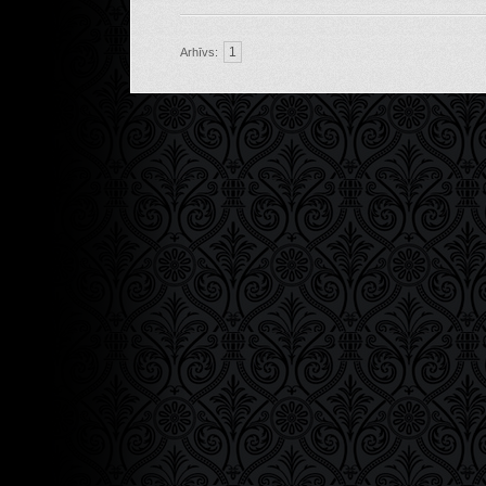
1
Arhīvs: