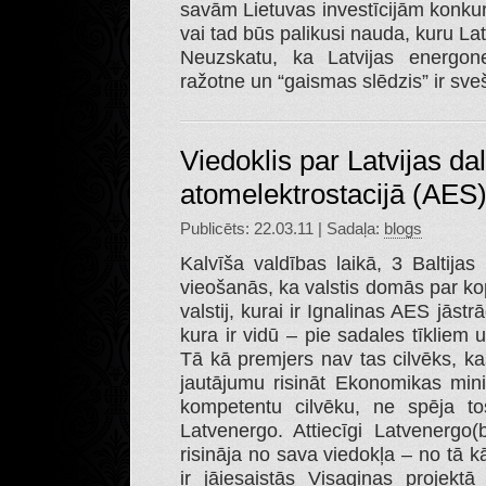
savām Lietuvas investīcijām konkurē
vai tad būs palikusi nauda, kuru Latv
Neuzskatu, ka Latvijas energone
ražotne un “gaismas slēdzis” ir sveš
Viedoklis par Latvijas da
atomelektrostacijā (AES
Publicēts: 22.03.11 | Sadaļa:
blogs
Kalvīša valdības laikā, 3 Baltija
vieošanās, ka valstis domās par ko
valstij, kurai ir Ignalinas AES jāstrā
kura ir vidū – pie sadales tīkliem u
Tā kā premjers nav tas cilvēks, kas
jautājumu risināt Ekonomikas minis
kompetentu cilvēku, ne spēja t
Latvenergo. Attiecīgi Latvenerg
risināja no sava viedokļa – no tā k
ir jāiesaistās Visaginas projektā