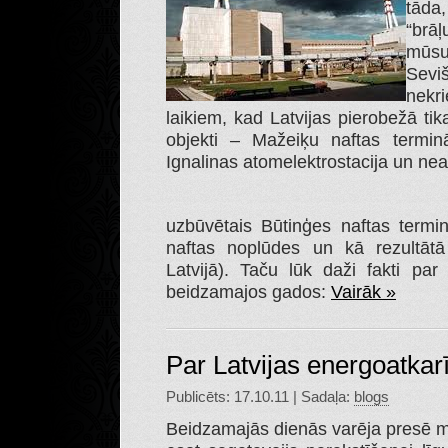
tāda,
“brāļ
mūsu
Seviš
nekr
laikiem, kad Latvijas pierobežā tika 
objekti – Mažeiķu naftas termin
Ignalinas atomelektrostacija un ne
uzbūvētais Būtinģes naftas terminā
naftas noplūdes un kā rezultātā
Latvijā). Taču lūk daži fakti pa
beidzamajos gados:
Vairāk »
Par Latvijas energoatkar
Publicēts: 17.10.11 | Sadaļa:
blogs
Beidzamajās dienās varēja presē m