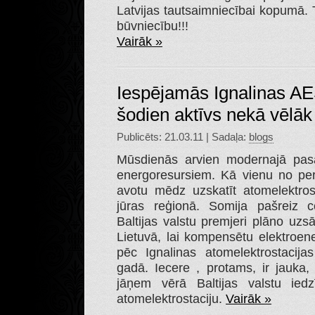
Latvijas tautsaimniecībai kopumā. 
būvniecību!!!
Vairāk »
Iespējamās Ignalinas AE
šodien aktīvs nekā vēlāk 
Publicēts: 21.03.11 | Sadaļa:
blogs
Mūsdienās arvien modernajā pas
energoresursiem. Kā vienu no pers
avotu mēdz uzskatīt atomelektrosta
jūras reģionā. Somija pašreiz ce
Baltijas valstu premjeri plāno uzs
Lietuvā, lai kompensētu elektroener
pēc Ignalinas atomelektrostacija
gadā. Iecere , protams, ir jauka,
jāņem vērā Baltijas valstu iedzī
atomelektrostaciju.
Vairāk »