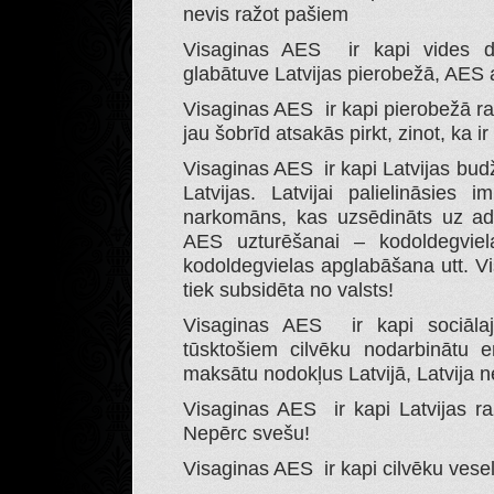
nevis ražot pašiem
Visaginas AES ir kapi vides dro
glabātuve Latvijas pierobežā, AES 
Visaginas AES ir kapi pierobežā ra
jau šobrīd atsakās pirkt, zinot, ka i
Visaginas AES ir kapi Latvijas bud
Latvijas. Latvijai palielināsies 
narkomāns, kas uzsēdināts uz ad
AES uzturēšanai – kodoldegviel
kodoldegvielas apglabāšana utt. V
tiek subsidēta no valsts!
Visaginas AES ir kapi sociālaj
tūsktošiem cilvēku nodarbinātu e
maksātu nodokļus Latvijā, Latvija
Visaginas AES ir kapi Latvijas raž
Nepērc svešu!
Visaginas AES ir kapi cilvēku vesel