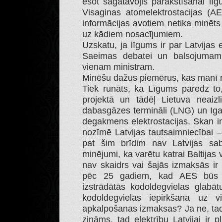
esot sagatavojis parakstīšanai līg
Visaginas atomelektrostacijas (A
informācijas avotiem netika minēts 
uz kādiem nosacījumiem.
Uzskatu, ja līgums ir par Latvijas 
Saeimas debatei un balsojumam, 
vienam ministram.
Minēšu dažus piemērus, kas manī 
Tiek runāts, ka Līgums paredz to,
projektā un tādēļ Lietuva neaizli
dabasgāzes termināli (LNG) un Igau
degakmens elektrostacijas. Skan int
nozīmē Latvijas tautsaimniecībai –
pat šim brīdim nav Latvijas sabi
minējumi, ka varētu katrai Baltijas 
nav skaidrs vai šajās izmaksās ir
pēc 25 gadiem, kad AES būs n
izstrādātās kodoldegvielas glabā
kodoldegvielas iepirkšana uz 
apkalpošanas izmaksas? Ja ne, tad 
zināms, tad elektrību Latvijai ir 