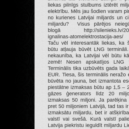
liekas pilnīgs stulbums iztērēt mil
elektrību. Mēs jau šodien varam pir
no kurienes Latvijai miljards un 
miljardu? Visus pārējos neieg
blogā http://silenieks.lv/2011/0
ignalinas-atomelektrostacija-aes/
Taču vēl interesantāk liekas, ka 
būtu atļauja būvēt LNG termināli.
nekaunība, ka Latvijai vēl būtu k
zemē! Nesen apskatījos LNG te
Terminālis tika uzbūvēts gada laik
EUR. Tiesa, šis terminālis neražo 
būvēta no jauna, bet izmantota eso
piestātne izmaksas būtu ap 1,5 – 2 
gāzes ģenerators līdz 20 milj
izmaksas 50 miljoni. Ja parēķina 
pret 50 miljoniem Latvijā, tad tas i
izmaksātu miljardu, bet ir atšķirīb
valstī vai svešā. Kurā valstī pal
Latvija piekristu ieguldīt miljardu 