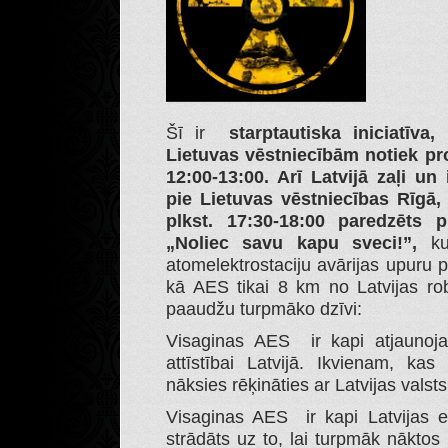
Šī ir
starptautiska iniciatīva,
Lietuvas vēstniecībām notiek pr
12:00-13:00. Arī Latvijā zaļi un
pie Lietuvas vēstniecības Rīgā,
plkst. 17:30-18:00 paredzēts p
„Noliec savu kapu sveci!”,
kur
atomelektrostaciju avārijas upuru p
kā AES tikai 8 km no Latvijas r
paaudžu turpmāko dzīvi:
Visaginas AES ir kapi atjaunoj
attīstībai Latvijā. Ikvienam, kas 
nāksies rēķināties ar Latvijas valst
Visaginas AES ir kapi Latvijas en
strādāts uz to, lai turpmāk nāktos e