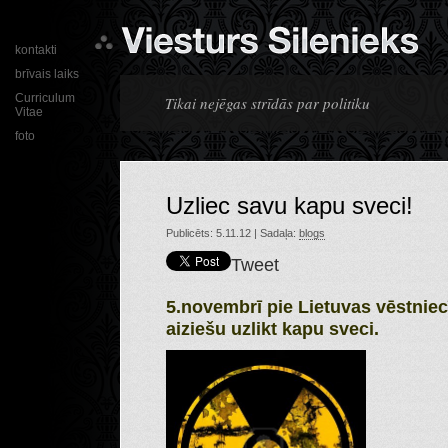
kontakti
brīvais laiks
Curriculum
Tikai nejēgas strīdās par politiku
Vitae
foto
Uzliec savu kapu sveci!
Publicēts: 5.11.12 | Sadaļa:
blogs
Tweet
5.novembrī pie Lietuvas vēstniec
aiziešu uzlikt kapu sveci.