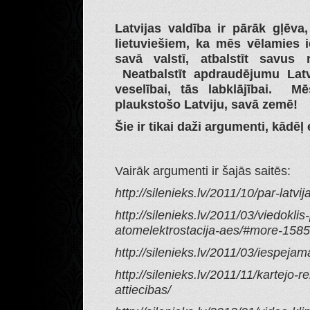
Latvijas valdība ir pārāk gļēva,
lietuviešiem, ka mēs vēlamies i
savā valstī, atbalstīt savus r
Neatbalstīt apdraudējumu Latvi
veselībai, tās labklājībai. M
plaukstošo Latviju, savā zemē!
Šie ir tikai daži argumenti, kādē
Vairāk argumenti ir šajās saitēs:
http://silenieks.lv/2011/10/par-latvi
http://silenieks.lv/2011/03/viedoklis
atomelektrostacija-aes/#more-1585
http://silenieks.lv/2011/03/iespeja
http://silenieks.lv/2011/11/kartejo-r
attiecibas/